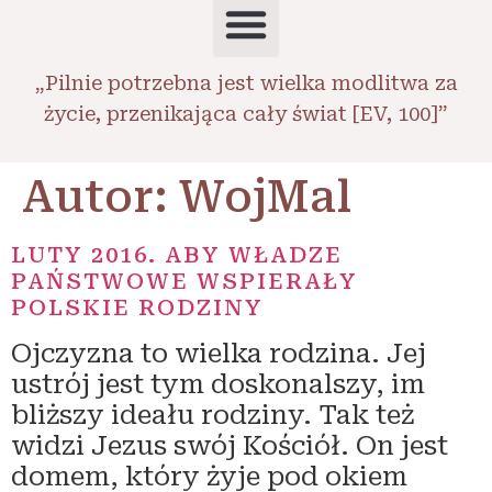
„Pilnie potrzebna jest wielka modlitwa za
życie, przenikająca cały świat [EV, 100]”
Autor:
WojMal
LUTY 2016. ABY WŁADZE
PAŃSTWOWE WSPIERAŁY
POLSKIE RODZINY
Ojczyzna to wiel­ka rodzi­na. Jej
ustrój jest tym dosko­nal­szy, im
bliż­szy ide­ału rodzi­ny. Tak też
widzi Jezus swój Kościół. On jest
domem, któ­ry żyje pod okiem