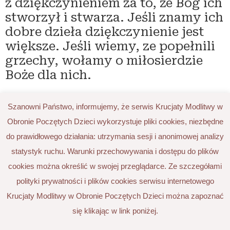
z dzięk­czy­nie­niem za to, że Bóg ich
stwo­rzył i stwa­rza. Jeśli zna­my ich
dobre dzie­ła dzięk­czy­nie­nie jest
więk­sze. Jeśli wie­my, ze popeł­ni­li
grze­chy, woła­my o miło­sier­dzie
Boże dla nich.
nowsze
→
Szanowni Państwo, informujemy, że serwis Krucjaty Modlitwy w
Obronie Poczętych Dzieci wykorzystuje pliki cookies, niezbędne
do prawidłowego działania: utrzymania sesji i anonimowej analizy
Krucjata Modlitwy w Obronie Poczętych Dzieci
statystyk ruchu. Warunki przechowywania i dostępu do plików
ul. Krowoderska 24/6, 31–142 Kraków
cookies można określić w swojej przeglądarce. Ze szczegółami
tel. 12 311 02 60, e‑mail:
modlitwa@krucjata.org
polityki prywatności i plików cookies serwisu internetowego
Krucjaty Modlitwy w Obronie Poczętych Dzieci można zapoznać
się klikając w link poniżej.
© 2024 Polskie Stowarzyszenie
Obrońców Życia Człowieka