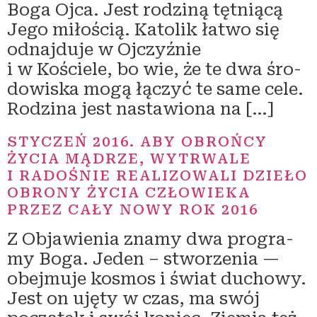
Boga Ojca. Jest rodzi­ną tęt­nią­cą
Jego miło­ścią. Katolik łatwo się
odnaj­du­je w Ojczyźnie
i w Kościele, bo wie, że te dwa śro­
do­wi­ska mogą łączyć te same cele.
Rodzina jest nasta­wio­na na […]
STYCZEŃ 2016. ABY OBROŃCY
ŻYCIA MĄDRZE, WYTRWALE
I RADOŚNIE REALIZOWALI DZIEŁO
OBRONY ŻYCIA CZŁOWIEKA
PRZEZ CAŁY NOWY ROK 2016
Z Objawienia zna­my dwa pro­gra­
my Boga. Jeden – stwo­rze­nia —
obej­mu­je kosmos i świat ducho­wy.
Jest on uję­ty w czas, ma swój