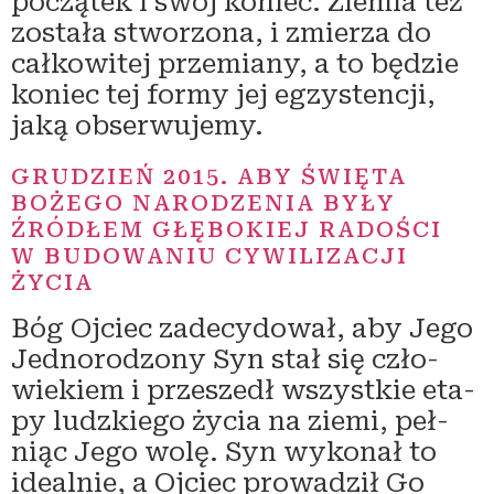
począ­tek i swój koniec. Ziemia też
zosta­ła stwo­rzo­na, i zmie­rza do
cał­ko­wi­tej prze­mia­ny, a to będzie
koniec tej for­my jej egzy­sten­cji,
jaką obserwujemy.
GRUDZIEŃ 2015. ABY ŚWIĘTA
BOŻEGO NARODZENIA BYŁY
ŹRÓDŁEM GŁĘBOKIEJ RADOŚCI
W BUDOWANIU CYWILIZACJI
ŻYCIA
Bóg Ojciec zade­cy­do­wał, aby Jego
Jednorodzony Syn stał się czło­
wie­kiem i prze­szedł wszyst­kie eta­
py ludz­kie­go życia na zie­mi, peł­
niąc Jego wolę. Syn wyko­nał to
ide­al­nie, a Ojciec pro­wa­dził Go